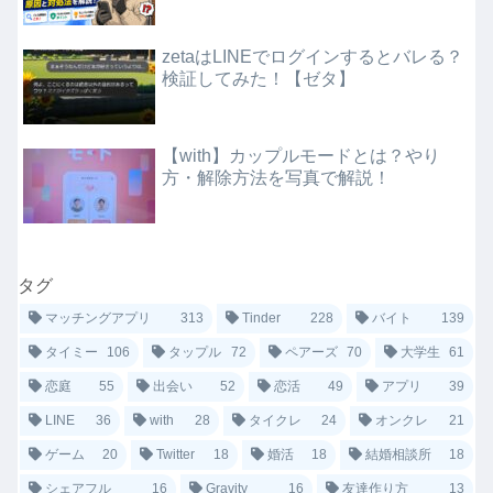
zetaはLINEでログインするとバレる？
検証してみた！【ゼタ】
【with】カップルモードとは？やり
方・解除方法を写真で解説！
タグ
マッチングアプリ
313
Tinder
228
バイト
139
タイミー
106
タップル
72
ペアーズ
70
大学生
61
恋庭
55
出会い
52
恋活
49
アプリ
39
LINE
36
with
28
タイクレ
24
オンクレ
21
ゲーム
20
Twitter
18
婚活
18
結婚相談所
18
シェアフル
16
Gravity
16
友達作り方
13