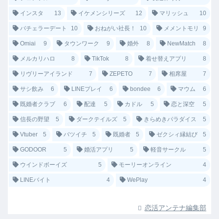
インスタ
13
イケメンシリーズ
12
マリッシュ
10
バチェラーデート
10
おねがい社長！
10
メメントモリ
9
Omiai
9
タウンワーク
9
婚外
8
NewMatch
8
メルカリハロ
8
TikTok
8
着せ替えアプリ
8
リヴリーアイランド
7
ZEPETO
7
相席屋
7
サシ飲み
6
LINEプレイ
6
bondee
6
マウム
6
既婚者クラブ
6
配達
5
カドル
5
恋と深空
5
信長の野望
5
ダークテイルズ
5
きらめきパラダイス
5
Vtuber
5
バツイチ
5
既婚者
5
ゼクシィ縁結び
5
GODOOR
5
婚活アプリ
5
軽音サークル
5
ウインドボーイズ
5
モーリーオンライン
4
LINEバイト
4
WePlay
4
恋活アンテナ編集部