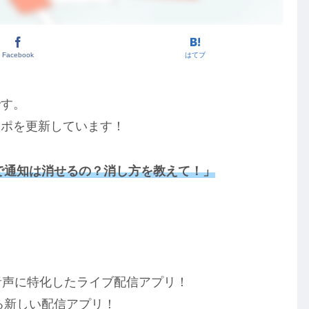
Facebook
はてブ
です。
レポを更新しています！
クで通知は消せるの？消し方を教えて！」
！
】
る音声に特化したライブ配信アプリ！
る新しい配信アプリ！