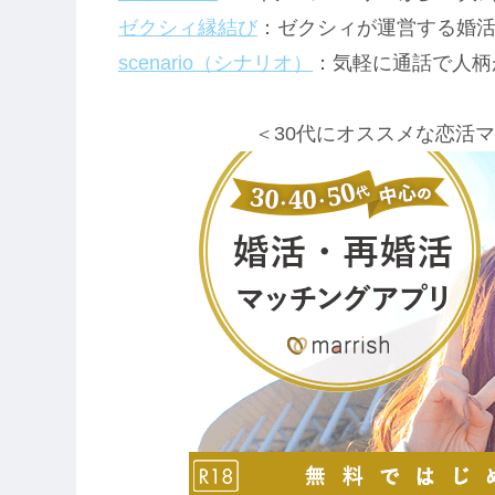
ゼクシィ縁結び
：ゼクシィが運営する婚
scenario（シナリオ）
：気軽に通話で人柄
＜30代にオススメな恋活