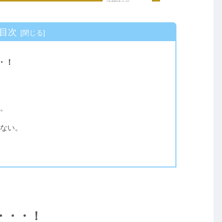
目次
・！
。
ない。
・・・！