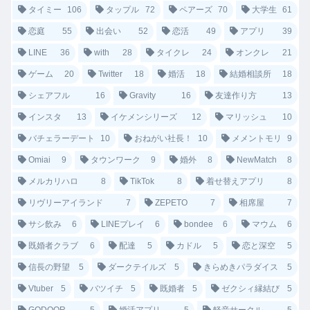
タイミー
106
タップル
72
ペアーズ
70
大学生
61
恋庭
55
出会い
52
恋活
49
アプリ
39
LINE
36
with
28
タイクレ
24
オンクレ
21
ゲーム
20
Twitter
18
婚活
18
結婚相談所
18
シェアフル
16
Gravity
16
友達作り方
13
インスタ
13
イケメンシリーズ
12
マリッシュ
10
バチェラーデート
10
おねがい社長！
10
メメントモリ
9
Omiai
9
タウンワーク
9
婚外
8
NewMatch
8
メルカリハロ
8
TikTok
8
着せ替えアプリ
8
リヴリーアイランド
7
ZEPETO
7
相席屋
7
サシ飲み
6
LINEプレイ
6
bondee
6
マウム
6
既婚者クラブ
6
配達
5
カドル
5
恋と深空
5
信長の野望
5
ダークテイルズ
5
きらめきパラダイス
5
Vtuber
5
バツイチ
5
既婚者
5
ゼクシィ縁結び
5
GODOOR
5
婚活アプリ
5
軽音サークル
5