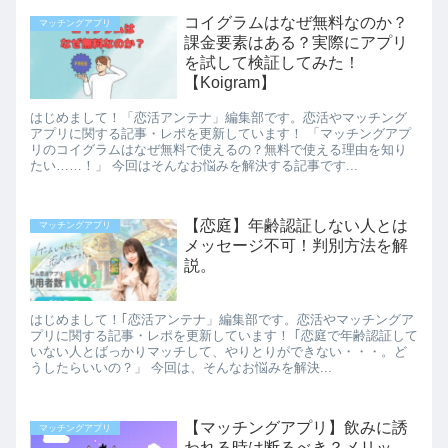
コイグラムはなぜ無料なのか？
マッチングアプリ
課金要素はある？実際にアプリ
を試して検証してみた！
【Koigram】
はじめまして！「恋活アンテナ」編集部です。恋活やマッチング
アプリに関する記事・レポを更新しています！ 「マッチングアプ
リのコイグラムはなぜ無料で使えるの？無料で使える理由を知り
たい……！」 今回はそんなお悩みを解決する記事です...
【恋庭】年齢認証しない人とは
マッチングアプリ
メッセージ不可！判別方法を解
説。
はじめまして！｢恋活アンテナ」編集部です。恋活やマッチングア
プリに関する記事・レポを更新しています！ ｢恋庭で年齢認証して
いない人とばっかりマッチして、やりとりができない・・・。ど
うしたらいいの？」 今回は、そんなお悩みを解決...
【マッチングアプリ】飲みに誘
マッチングアプリ
われる時は断るべき？メリッ