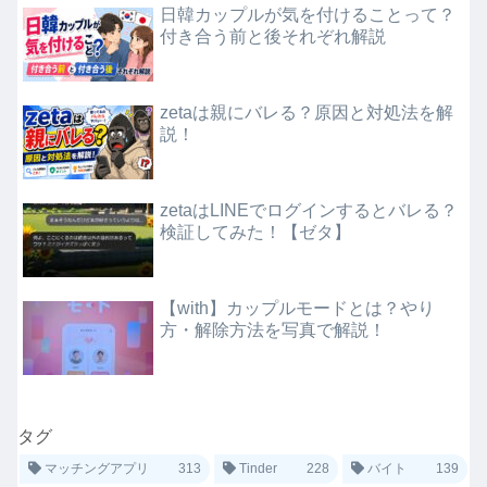
日韓カップルが気を付けることって？
付き合う前と後それぞれ解説
zetaは親にバレる？原因と対処法を解
説！
zetaはLINEでログインするとバレる？
検証してみた！【ゼタ】
【with】カップルモードとは？やり
方・解除方法を写真で解説！
タグ
マッチングアプリ
313
Tinder
228
バイト
139