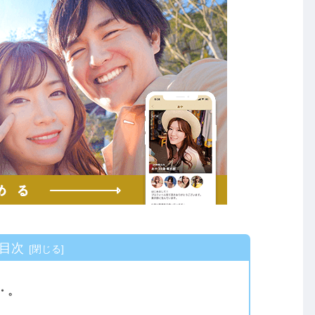
目次
・。