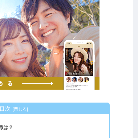
目次
徴は？