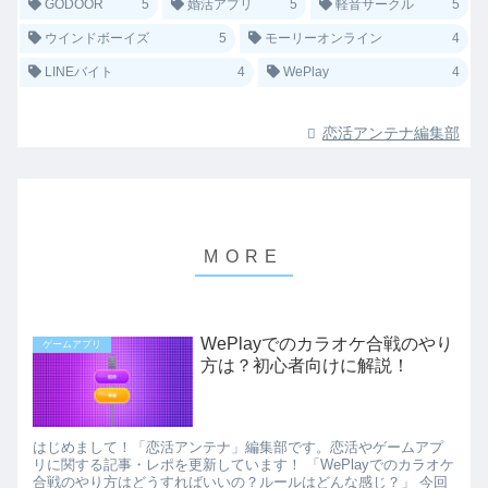
GODOOR
5
婚活アプリ
5
軽音サークル
5
ウインドボーイズ
5
モーリーオンライン
4
LINEバイト
4
WePlay
4
恋活アンテナ編集部
WePlayでのカラオケ合戦のやり
ゲームアプリ
方は？初心者向けに解説！
はじめまして！「恋活アンテナ」編集部です。恋活やゲームアプ
リに関する記事・レポを更新しています！ 「WePlayでのカラオケ
合戦のやり方はどうすればいいの？ルールはどんな感じ？」 今回