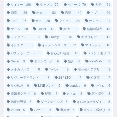
タイミー
106
タップル
72
ペアーズ
70
大学生
61
恋庭
55
出会い
52
恋活
49
アプリ
39
LINE
36
with
28
タイクレ
24
オンクレ
21
ゲーム
20
Twitter
18
婚活
18
結婚相談所
18
シェアフル
16
Gravity
16
友達作り方
13
インスタ
13
イケメンシリーズ
12
マリッシュ
10
バチェラーデート
10
おねがい社長！
10
メメントモリ
9
Omiai
9
タウンワーク
9
婚外
8
NewMatch
8
メルカリハロ
8
TikTok
8
着せ替えアプリ
8
リヴリーアイランド
7
ZEPETO
7
相席屋
7
サシ飲み
6
LINEプレイ
6
bondee
6
マウム
6
既婚者クラブ
6
配達
5
カドル
5
恋と深空
5
信長の野望
5
ダークテイルズ
5
きらめきパラダイス
5
Vtuber
5
バツイチ
5
既婚者
5
ゼクシィ縁結び
5