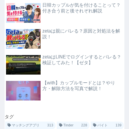
日韓カップルが気を付けることって？
付き合う前と後それぞれ解説
zetaは親にバレる？原因と対処法を解
説！
zetaはLINEでログインするとバレる？
検証してみた！【ゼタ】
【with】カップルモードとは？やり
方・解除方法を写真で解説！
タグ
マッチングアプリ
313
Tinder
228
バイト
139