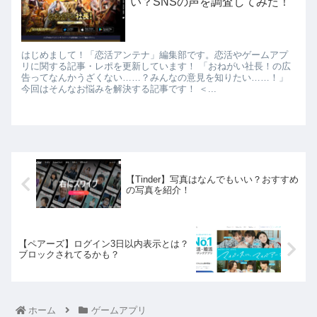
い？SNSの声を調査してみた！
はじめまして！「恋活アンテナ」編集部です。恋活やゲームアプ
リに関する記事・レポを更新しています！ 「おねがい社長！の広
告ってなんかうざくない……？みんなの意見を知りたい……！」
今回はそんなお悩みを解決する記事です！ ＜...
【Tinder】写真はなんでもいい？おすすめ
の写真を紹介！
【ペアーズ】ログイン3日以内表示とは？
ブロックされてるかも？
ホーム
ゲームアプリ