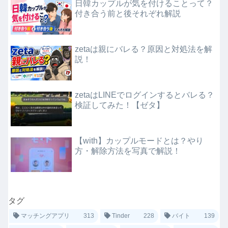
日韓カップルが気を付けることって？
付き合う前と後それぞれ解説
zetaは親にバレる？原因と対処法を解
説！
zetaはLINEでログインするとバレる？
検証してみた！【ゼタ】
【with】カップルモードとは？やり
方・解除方法を写真で解説！
タグ
マッチングアプリ
313
Tinder
228
バイト
139