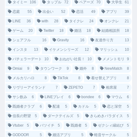
タイミー
106
タップル
72
ペアーズ
70
大学生
61
恋庭
55
出会い
52
恋活
49
アプリ
39
LINE
36
with
28
タイクレ
24
オンクレ
21
ゲーム
20
Twitter
18
婚活
18
結婚相談所
18
シェアフル
16
Gravity
16
友達作り方
13
インスタ
13
イケメンシリーズ
12
マリッシュ
10
バチェラーデート
10
おねがい社長！
10
メメントモリ
9
Omiai
9
タウンワーク
9
婚外
8
NewMatch
8
メルカリハロ
8
TikTok
8
着せ替えアプリ
8
リヴリーアイランド
7
ZEPETO
7
相席屋
7
サシ飲み
6
LINEプレイ
6
bondee
6
マウム
6
既婚者クラブ
6
配達
5
カドル
5
恋と深空
5
信長の野望
5
ダークテイルズ
5
きらめきパラダイス
5
Vtuber
5
バツイチ
5
既婚者
5
ゼクシィ縁結び
5
GODOOR
5
婚活アプリ
5
軽音サークル
5