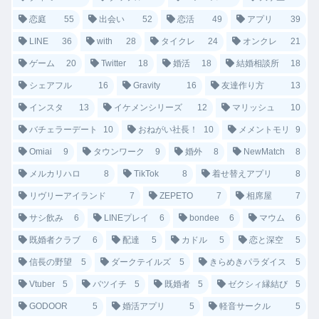
恋庭
55
出会い
52
恋活
49
アプリ
39
LINE
36
with
28
タイクレ
24
オンクレ
21
ゲーム
20
Twitter
18
婚活
18
結婚相談所
18
シェアフル
16
Gravity
16
友達作り方
13
インスタ
13
イケメンシリーズ
12
マリッシュ
10
バチェラーデート
10
おねがい社長！
10
メメントモリ
9
Omiai
9
タウンワーク
9
婚外
8
NewMatch
8
メルカリハロ
8
TikTok
8
着せ替えアプリ
8
リヴリーアイランド
7
ZEPETO
7
相席屋
7
サシ飲み
6
LINEプレイ
6
bondee
6
マウム
6
既婚者クラブ
6
配達
5
カドル
5
恋と深空
5
信長の野望
5
ダークテイルズ
5
きらめきパラダイス
5
Vtuber
5
バツイチ
5
既婚者
5
ゼクシィ縁結び
5
GODOOR
5
婚活アプリ
5
軽音サークル
5