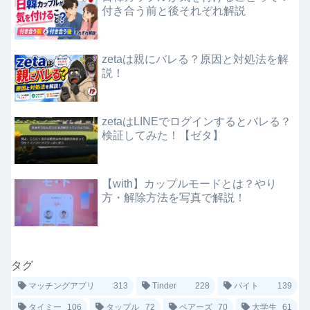
付き合う前と後それぞれ解説
zetaは親にバレる？原因と対処法を解
説！
zetaはLINEでログインするとバレる？
検証してみた！【ゼタ】
【with】カップルモードとは？やり
方・解除方法を写真で解説！
タグ
マッチングアプリ
313
Tinder
228
バイト
139
タイミー
106
タップル
72
ペアーズ
70
大学生
61