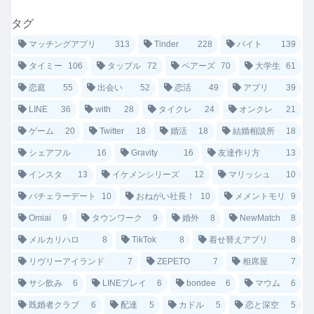
タグ
マッチングアプリ
313
Tinder
228
バイト
139
タイミー
106
タップル
72
ペアーズ
70
大学生
61
恋庭
55
出会い
52
恋活
49
アプリ
39
LINE
36
with
28
タイクレ
24
オンクレ
21
ゲーム
20
Twitter
18
婚活
18
結婚相談所
18
シェアフル
16
Gravity
16
友達作り方
13
インスタ
13
イケメンシリーズ
12
マリッシュ
10
バチェラーデート
10
おねがい社長！
10
メメントモリ
9
Omiai
9
タウンワーク
9
婚外
8
NewMatch
8
メルカリハロ
8
TikTok
8
着せ替えアプリ
8
リヴリーアイランド
7
ZEPETO
7
相席屋
7
サシ飲み
6
LINEプレイ
6
bondee
6
マウム
6
既婚者クラブ
6
配達
5
カドル
5
恋と深空
5