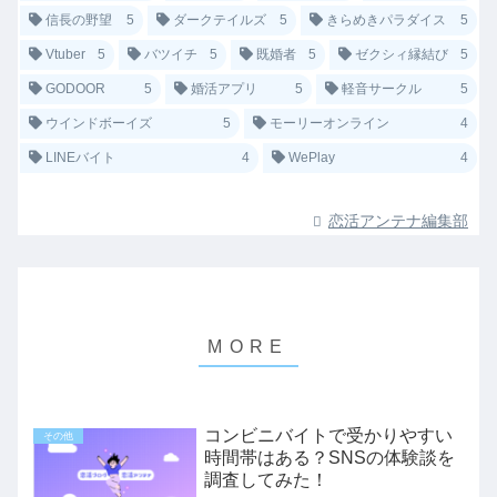
信長の野望
5
ダークテイルズ
5
きらめきパラダイス
5
Vtuber
5
バツイチ
5
既婚者
5
ゼクシィ縁結び
5
GODOOR
5
婚活アプリ
5
軽音サークル
5
ウインドボーイズ
5
モーリーオンライン
4
LINEバイト
4
WePlay
4
恋活アンテナ編集部
コンビニバイトで受かりやすい
その他
時間帯はある？SNSの体験談を
調査してみた！