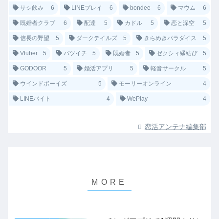
サシ飲み
6
LINEプレイ
6
bondee
6
マウム
6
既婚者クラブ
6
配達
5
カドル
5
恋と深空
5
信長の野望
5
ダークテイルズ
5
きらめきパラダイス
5
Vtuber
5
バツイチ
5
既婚者
5
ゼクシィ縁結び
5
GODOOR
5
婚活アプリ
5
軽音サークル
5
ウインドボーイズ
5
モーリーオンライン
4
LINEバイト
4
WePlay
4
恋活アンテナ編集部