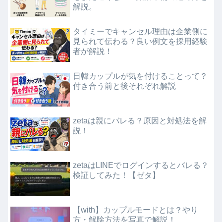
解説。
タイミーでキャンセル理由は企業側に
見られて伝わる？良い例文を採用経験
者が解説！
日韓カップルが気を付けることって？
付き合う前と後それぞれ解説
zetaは親にバレる？原因と対処法を解
説！
zetaはLINEでログインするとバレる？
検証してみた！【ゼタ】
【with】カップルモードとは？やり
方・解除方法を写真で解説！