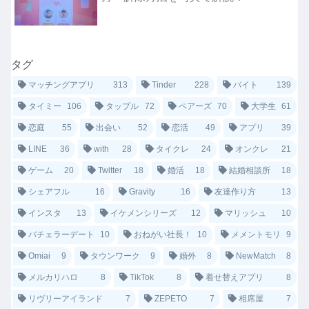
タグ
マッチングアプリ
313
Tinder
228
バイト
139
タイミー
106
タップル
72
ペアーズ
70
大学生
61
恋庭
55
出会い
52
恋活
49
アプリ
39
LINE
36
with
28
タイクレ
24
オンクレ
21
ゲーム
20
Twitter
18
婚活
18
結婚相談所
18
シェアフル
16
Gravity
16
友達作り方
13
インスタ
13
イケメンシリーズ
12
マリッシュ
10
バチェラーデート
10
おねがい社長！
10
メメントモリ
9
Omiai
9
タウンワーク
9
婚外
8
NewMatch
8
メルカリハロ
8
TikTok
8
着せ替えアプリ
8
リヴリーアイランド
7
ZEPETO
7
相席屋
7