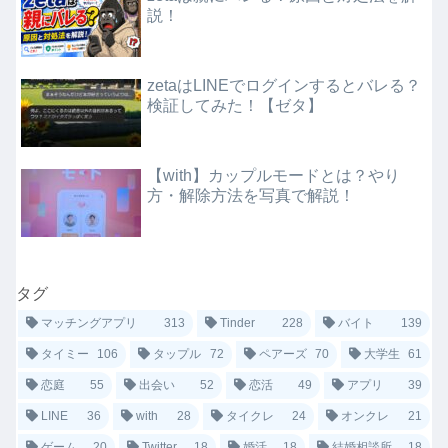
説！
zetaはLINEでログインするとバレる？
検証してみた！【ゼタ】
【with】カップルモードとは？やり
方・解除方法を写真で解説！
タグ
マッチングアプリ
313
Tinder
228
バイト
139
タイミー
106
タップル
72
ペアーズ
70
大学生
61
恋庭
55
出会い
52
恋活
49
アプリ
39
LINE
36
with
28
タイクレ
24
オンクレ
21
ゲーム
20
Twitter
18
婚活
18
結婚相談所
18