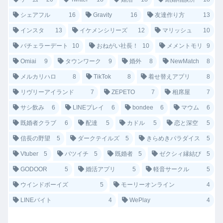
シェアフル
16
Gravity
16
友達作り方
13
インスタ
13
イケメンシリーズ
12
マリッシュ
10
バチェラーデート
10
おねがい社長！
10
メメントモリ
9
Omiai
9
タウンワーク
9
婚外
8
NewMatch
8
メルカリハロ
8
TikTok
8
着せ替えアプリ
8
リヴリーアイランド
7
ZEPETO
7
相席屋
7
サシ飲み
6
LINEプレイ
6
bondee
6
マウム
6
既婚者クラブ
6
配達
5
カドル
5
恋と深空
5
信長の野望
5
ダークテイルズ
5
きらめきパラダイス
5
Vtuber
5
バツイチ
5
既婚者
5
ゼクシィ縁結び
5
GODOOR
5
婚活アプリ
5
軽音サークル
5
ウインドボーイズ
5
モーリーオンライン
4
LINEバイト
4
WePlay
4