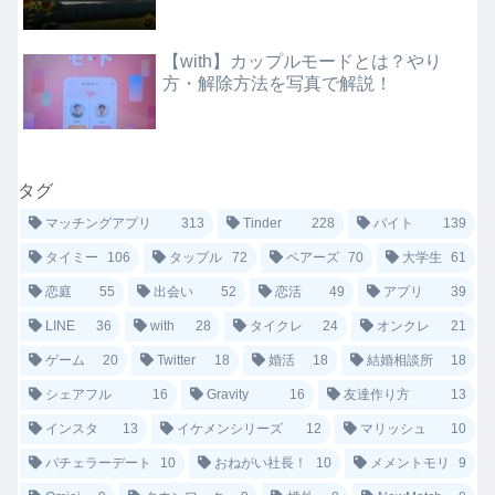
【with】カップルモードとは？やり
方・解除方法を写真で解説！
タグ
マッチングアプリ
313
Tinder
228
バイト
139
タイミー
106
タップル
72
ペアーズ
70
大学生
61
恋庭
55
出会い
52
恋活
49
アプリ
39
LINE
36
with
28
タイクレ
24
オンクレ
21
ゲーム
20
Twitter
18
婚活
18
結婚相談所
18
シェアフル
16
Gravity
16
友達作り方
13
インスタ
13
イケメンシリーズ
12
マリッシュ
10
バチェラーデート
10
おねがい社長！
10
メメントモリ
9