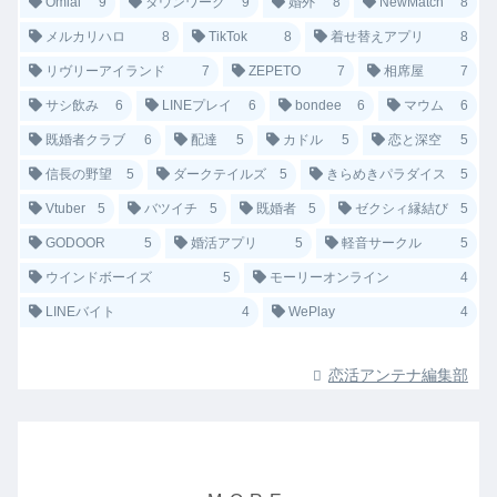
Omiai
9
タウンワーク
9
婚外
8
NewMatch
8
メルカリハロ
8
TikTok
8
着せ替えアプリ
8
リヴリーアイランド
7
ZEPETO
7
相席屋
7
サシ飲み
6
LINEプレイ
6
bondee
6
マウム
6
既婚者クラブ
6
配達
5
カドル
5
恋と深空
5
信長の野望
5
ダークテイルズ
5
きらめきパラダイス
5
Vtuber
5
バツイチ
5
既婚者
5
ゼクシィ縁結び
5
GODOOR
5
婚活アプリ
5
軽音サークル
5
ウインドボーイズ
5
モーリーオンライン
4
LINEバイト
4
WePlay
4
恋活アンテナ編集部