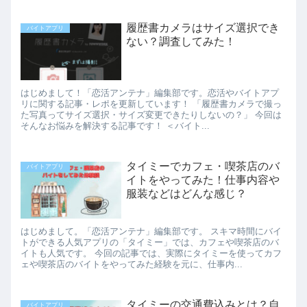
履歴書カメラはサイズ選択でき
バイトアプリ
ない？調査してみた！
はじめまして！「恋活アンテナ」編集部です。恋活やバイトアプ
リに関する記事・レポを更新しています！ 「履歴書カメラで撮っ
た写真ってサイズ選択・サイズ変更できたりしないの？」 今回は
そんなお悩みを解決する記事です！ ＜バイト...
タイミーでカフェ・喫茶店のバ
バイトアプリ
イトをやってみた！仕事内容や
服装などはどんな感じ？
はじめまして。「恋活アンテナ」編集部です。 スキマ時間にバイ
トができる人気アプリの「タイミー」では、カフェや喫茶店のバ
イトも人気です。 今回の記事では、実際にタイミーを使ってカフ
ェや喫茶店のバイトをやってみた経験を元に、仕事内...
タイミーの交通費込みとは？自
バイトアプリ