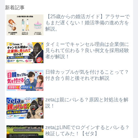
新着記事
【25歳からの婚活ガイド】アラサーで
もまだ遅くない！婚活準備の進め方を
解説。
タイミーでキャンセル理由は企業側に
見られて伝わる？良い例文を採用経験
者が解説！
日韓カップルが気を付けることって？
付き合う前と後それぞれ解説
zetaは親にバレる？原因と対処法を解
説！
zetaはLINEでログインするとバレる？
検証してみた！【ゼタ】