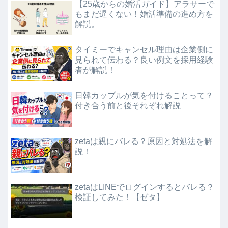
【25歳からの婚活ガイド】アラサーで
もまだ遅くない！婚活準備の進め方を
解説。
タイミーでキャンセル理由は企業側に
見られて伝わる？良い例文を採用経験
者が解説！
日韓カップルが気を付けることって？
付き合う前と後それぞれ解説
zetaは親にバレる？原因と対処法を解
説！
zetaはLINEでログインするとバレる？
検証してみた！【ゼタ】