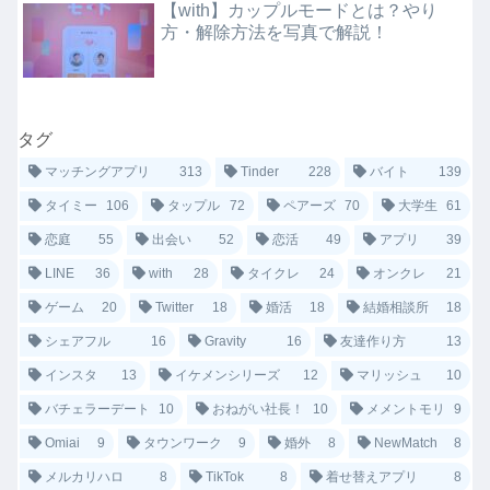
【with】カップルモードとは？やり
方・解除方法を写真で解説！
タグ
マッチングアプリ
313
Tinder
228
バイト
139
タイミー
106
タップル
72
ペアーズ
70
大学生
61
恋庭
55
出会い
52
恋活
49
アプリ
39
LINE
36
with
28
タイクレ
24
オンクレ
21
ゲーム
20
Twitter
18
婚活
18
結婚相談所
18
シェアフル
16
Gravity
16
友達作り方
13
インスタ
13
イケメンシリーズ
12
マリッシュ
10
バチェラーデート
10
おねがい社長！
10
メメントモリ
9
Omiai
9
タウンワーク
9
婚外
8
NewMatch
8
メルカリハロ
8
TikTok
8
着せ替えアプリ
8