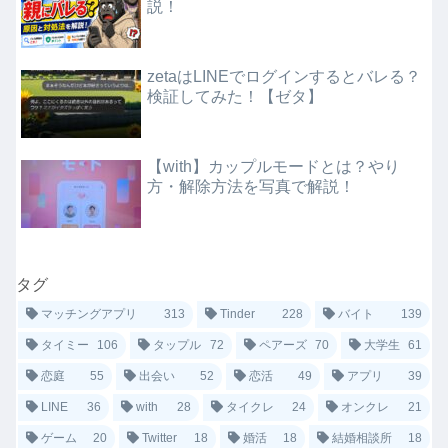
説！
zetaはLINEでログインするとバレる？
検証してみた！【ゼタ】
【with】カップルモードとは？やり
方・解除方法を写真で解説！
タグ
マッチングアプリ
313
Tinder
228
バイト
139
タイミー
106
タップル
72
ペアーズ
70
大学生
61
恋庭
55
出会い
52
恋活
49
アプリ
39
LINE
36
with
28
タイクレ
24
オンクレ
21
ゲーム
20
Twitter
18
婚活
18
結婚相談所
18