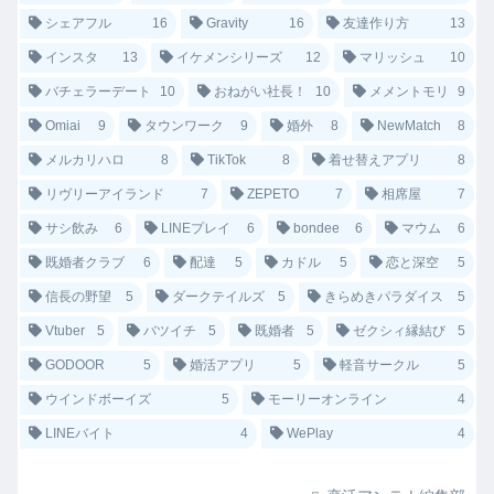
シェアフル
16
Gravity
16
友達作り方
13
インスタ
13
イケメンシリーズ
12
マリッシュ
10
バチェラーデート
10
おねがい社長！
10
メメントモリ
9
Omiai
9
タウンワーク
9
婚外
8
NewMatch
8
メルカリハロ
8
TikTok
8
着せ替えアプリ
8
リヴリーアイランド
7
ZEPETO
7
相席屋
7
サシ飲み
6
LINEプレイ
6
bondee
6
マウム
6
既婚者クラブ
6
配達
5
カドル
5
恋と深空
5
信長の野望
5
ダークテイルズ
5
きらめきパラダイス
5
Vtuber
5
バツイチ
5
既婚者
5
ゼクシィ縁結び
5
GODOOR
5
婚活アプリ
5
軽音サークル
5
ウインドボーイズ
5
モーリーオンライン
4
LINEバイト
4
WePlay
4