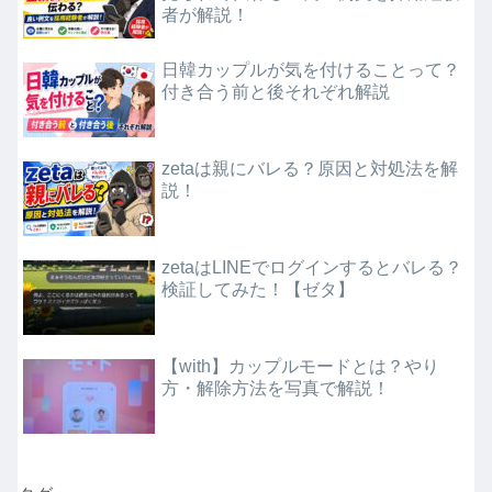
者が解説！
日韓カップルが気を付けることって？
付き合う前と後それぞれ解説
zetaは親にバレる？原因と対処法を解
説！
zetaはLINEでログインするとバレる？
検証してみた！【ゼタ】
【with】カップルモードとは？やり
方・解除方法を写真で解説！