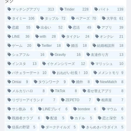
タグ
マッチングアプリ
313
Tinder
228
バイト
139
タイミー
106
タップル
72
ペアーズ
70
大学生
61
恋庭
55
出会い
52
恋活
49
アプリ
39
LINE
36
with
28
タイクレ
24
オンクレ
21
ゲーム
20
Twitter
18
婚活
18
結婚相談所
18
シェアフル
16
Gravity
16
友達作り方
13
インスタ
13
イケメンシリーズ
12
マリッシュ
10
バチェラーデート
10
おねがい社長！
10
メメントモリ
9
Omiai
9
タウンワーク
9
婚外
8
NewMatch
8
メルカリハロ
8
TikTok
8
着せ替えアプリ
8
リヴリーアイランド
7
ZEPETO
7
相席屋
7
サシ飲み
6
LINEプレイ
6
bondee
6
マウム
6
既婚者クラブ
6
配達
5
カドル
5
恋と深空
5
信長の野望
5
ダークテイルズ
5
きらめきパラダイス
5