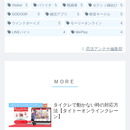
Vtuber
5
バツイチ
5
既婚者
5
ゼクシィ縁結び
5
GODOOR
5
婚活アプリ
5
軽音サークル
5
ウインドボーイズ
5
モーリーオンライン
4
LINEバイト
4
WePlay
4
恋活アンテナ編集部
タイクレで動かない時の対応方
オンラインクレーンゲーム
法【タイトーオンラインクレー
ン】