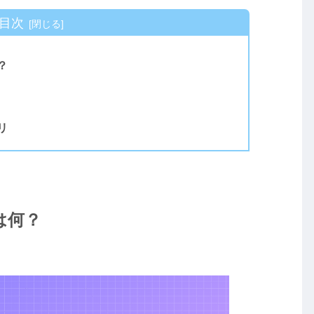
目次
？
リ
は何？