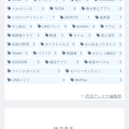
メルカリハロ
8
TikTok
8
着せ替えアプリ
8
リヴリーアイランド
7
ZEPETO
7
相席屋
7
サシ飲み
6
LINEプレイ
6
bondee
6
マウム
6
既婚者クラブ
6
配達
5
カドル
5
恋と深空
5
信長の野望
5
ダークテイルズ
5
きらめきパラダイス
5
Vtuber
5
バツイチ
5
既婚者
5
ゼクシィ縁結び
5
GODOOR
5
婚活アプリ
5
軽音サークル
5
ウインドボーイズ
5
モーリーオンライン
4
LINEバイト
4
WePlay
4
恋活アンテナ編集部