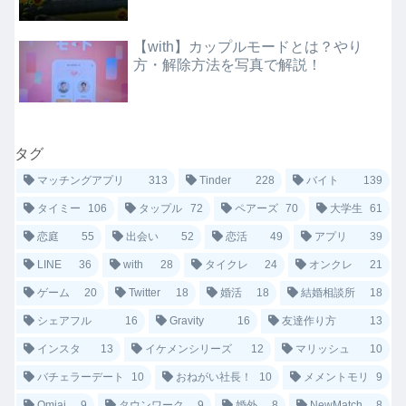
【with】カップルモードとは？やり
方・解除方法を写真で解説！
タグ
マッチングアプリ
313
Tinder
228
バイト
139
タイミー
106
タップル
72
ペアーズ
70
大学生
61
恋庭
55
出会い
52
恋活
49
アプリ
39
LINE
36
with
28
タイクレ
24
オンクレ
21
ゲーム
20
Twitter
18
婚活
18
結婚相談所
18
シェアフル
16
Gravity
16
友達作り方
13
インスタ
13
イケメンシリーズ
12
マリッシュ
10
バチェラーデート
10
おねがい社長！
10
メメントモリ
9
Omiai
9
タウンワーク
9
婚外
8
NewMatch
8