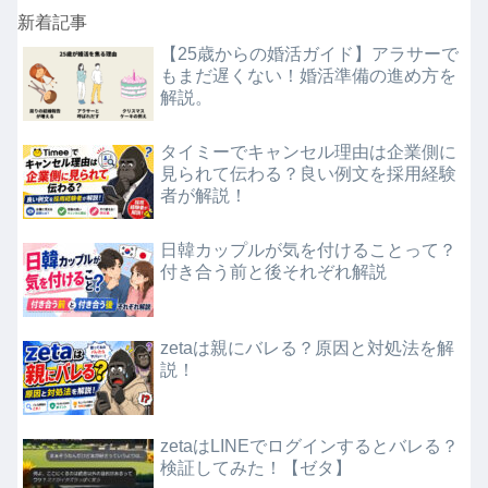
新着記事
【25歳からの婚活ガイド】アラサーで
もまだ遅くない！婚活準備の進め方を
解説。
タイミーでキャンセル理由は企業側に
見られて伝わる？良い例文を採用経験
者が解説！
日韓カップルが気を付けることって？
付き合う前と後それぞれ解説
zetaは親にバレる？原因と対処法を解
説！
zetaはLINEでログインするとバレる？
検証してみた！【ゼタ】