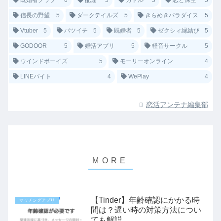
既婚者クラブ
6
配達
5
カドル
5
恋と深空
5
信長の野望
5
ダークテイルズ
5
きらめきパラダイス
5
Vtuber
5
バツイチ
5
既婚者
5
ゼクシィ縁結び
5
GODOOR
5
婚活アプリ
5
軽音サークル
5
ウインドボーイズ
5
モーリーオンライン
4
LINEバイト
4
WePlay
4
恋活アンテナ編集部
【Tinder】年齢確認にかかる時
マッチングアプリ
間は？遅い時の対策方法につい
ても解説。