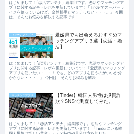
はじめまして！｢恋活アンテナ」編集部です。恋活やマッチングア
プリに関する記事・レポを更新しています！ ｢Tinderでスーパーラ
イクを使っているけど、全然相手とマッチしない・・・。」 今回
は、そんなお悩みを解決する記事です！ ...
愛媛県でも出会えるおすすめマ
マッチングアプリ
ッチングアプリ３選【恋活・婚
活】
はじめまして！｢恋活アンテナ」編集部です。恋活やマッチングア
プリに関する記事・レポを更新しています！ ｢愛媛県でマッチング
アプリを使いたい・・・！でも、どのアプリを使うのがいいか分
からない・・・。」 今回は、そんなお悩みを解決...
【Tinder】韓国人男性は投資詐
マッチングアプリ
欺？SNSで調査してみた。
はじめまして！「恋活アンテナ」編集部です。恋活やマッチング
アプリに関する記事・レポを更新しています！ 「Tinderにいる韓
国人男性は怪しい業者・・・？特徴や見分け方を知りた