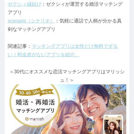
ゼクシィ縁結び
：ゼクシィが運営する婚活マッチング
アプリ
scenario（シナリオ）
：気軽に通話で人柄が分かる真
剣なマッチングアプリ
関連記事：
マッチングアプリは女性だけ無料でずる
い！料金差がないアプリを紹介。
＜30代にオススメな恋活マッチングアプリはマリッシ
ュ！＞