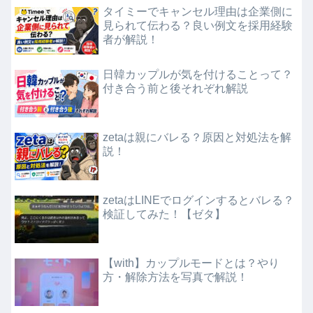
タイミーでキャンセル理由は企業側に
見られて伝わる？良い例文を採用経験
者が解説！
日韓カップルが気を付けることって？
付き合う前と後それぞれ解説
zetaは親にバレる？原因と対処法を解
説！
zetaはLINEでログインするとバレる？
検証してみた！【ゼタ】
【with】カップルモードとは？やり
方・解除方法を写真で解説！