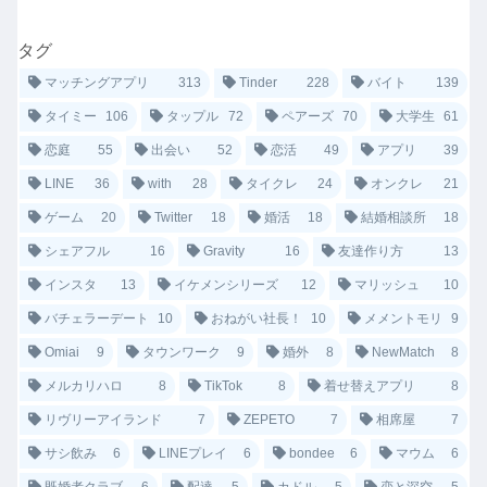
タグ
マッチングアプリ
313
Tinder
228
バイト
139
タイミー
106
タップル
72
ペアーズ
70
大学生
61
恋庭
55
出会い
52
恋活
49
アプリ
39
LINE
36
with
28
タイクレ
24
オンクレ
21
ゲーム
20
Twitter
18
婚活
18
結婚相談所
18
シェアフル
16
Gravity
16
友達作り方
13
インスタ
13
イケメンシリーズ
12
マリッシュ
10
バチェラーデート
10
おねがい社長！
10
メメントモリ
9
Omiai
9
タウンワーク
9
婚外
8
NewMatch
8
メルカリハロ
8
TikTok
8
着せ替えアプリ
8
リヴリーアイランド
7
ZEPETO
7
相席屋
7
サシ飲み
6
LINEプレイ
6
bondee
6
マウム
6