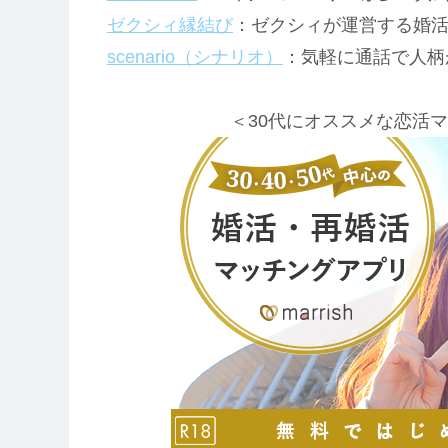
ゼクシィ縁結び
：ゼクシィが運営する婚
scenario（シナリオ）
：気軽に通話で人柄
＜30代にオススメな恋活