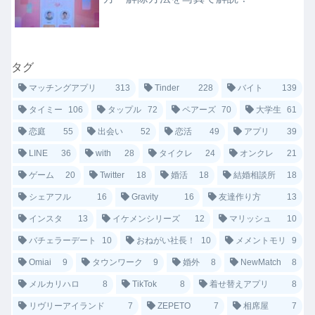
タグ
マッチングアプリ
313
Tinder
228
バイト
139
タイミー
106
タップル
72
ペアーズ
70
大学生
61
恋庭
55
出会い
52
恋活
49
アプリ
39
LINE
36
with
28
タイクレ
24
オンクレ
21
ゲーム
20
Twitter
18
婚活
18
結婚相談所
18
シェアフル
16
Gravity
16
友達作り方
13
インスタ
13
イケメンシリーズ
12
マリッシュ
10
バチェラーデート
10
おねがい社長！
10
メメントモリ
9
Omiai
9
タウンワーク
9
婚外
8
NewMatch
8
メルカリハロ
8
TikTok
8
着せ替えアプリ
8
リヴリーアイランド
7
ZEPETO
7
相席屋
7