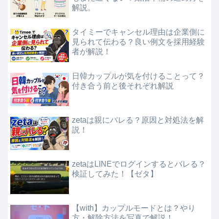
解説。
タイミーでキャンセル理由は企業側に
見られて伝わる？良い例文を採用経験
者が解説！
日韓カップルが気を付けることって？
付き合う前と後それぞれ解説
zetaは親にバレる？原因と対処法を解
説！
zetaはLINEでログインするとバレる？
検証してみた！【ゼタ】
【with】カップルモードとは？やり
方・解除方法を写真で解説！