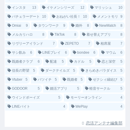
インスタ
13
イケメンシリーズ
12
マリッシュ
10
バチェラーデート
10
おねがい社長！
10
メメントモリ
9
Omiai
9
タウンワーク
9
婚外
8
NewMatch
8
メルカリハロ
8
TikTok
8
着せ替えアプリ
8
リヴリーアイランド
7
ZEPETO
7
相席屋
7
サシ飲み
6
LINEプレイ
6
bondee
6
マウム
6
既婚者クラブ
6
配達
5
カドル
5
恋と深空
5
信長の野望
5
ダークテイルズ
5
きらめきパラダイス
5
Vtuber
5
バツイチ
5
既婚者
5
ゼクシィ縁結び
5
GODOOR
5
婚活アプリ
5
軽音サークル
5
ウインドボーイズ
5
モーリーオンライン
4
LINEバイト
4
WePlay
4
恋活アンテナ編集部