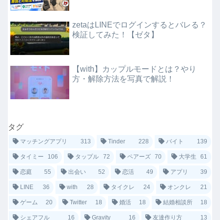
zetaはLINEでログインするとバレる？
検証してみた！【ゼタ】
【with】カップルモードとは？やり
方・解除方法を写真で解説！
タグ
マッチングアプリ
313
Tinder
228
バイト
139
タイミー
106
タップル
72
ペアーズ
70
大学生
61
恋庭
55
出会い
52
恋活
49
アプリ
39
LINE
36
with
28
タイクレ
24
オンクレ
21
ゲーム
20
Twitter
18
婚活
18
結婚相談所
18
シェアフル
16
Gravity
16
友達作り方
13