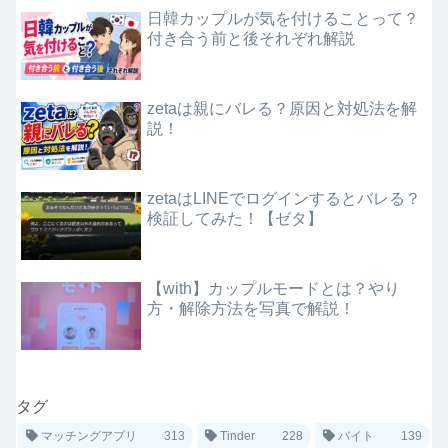
日韓カップルが気を付けることって？
付き合う前と後それぞれ解説
zetaは親にバレる？原因と対処法を解
説！
zetaはLINEでログインするとバレる？
検証してみた！【ゼタ】
【with】カップルモードとは？やり
方・解除方法を写真で解説！
タグ
マッチングアプリ
313
Tinder
228
バイト
139