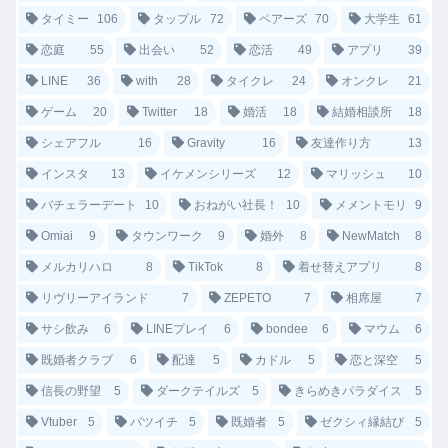
タイミー
106
タップル
72
ペアーズ
70
大学生
61
恋庭
55
出会い
52
恋活
49
アプリ
39
LINE
36
with
28
タイクレ
24
オンクレ
21
ゲーム
20
Twitter
18
婚活
18
結婚相談所
18
シェアフル
16
Gravity
16
友達作り方
13
インスタ
13
イケメンシリーズ
12
マリッシュ
10
バチェラーデート
10
おねがい社長！
10
メメントモリ
9
Omiai
9
タウンワーク
9
婚外
8
NewMatch
8
メルカリハロ
8
TikTok
8
着せ替えアプリ
8
リヴリーアイランド
7
ZEPETO
7
相席屋
7
サシ飲み
6
LINEプレイ
6
bondee
6
マウム
6
既婚者クラブ
6
配達
5
カドル
5
恋と深空
5
信長の野望
5
ダークテイルズ
5
きらめきパラダイス
5
Vtuber
5
バツイチ
5
既婚者
5
ゼクシィ縁結び
5