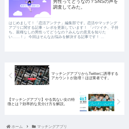
男性ってどうなの？SNSの声を
調査してみた。
はじめまして！「恋活アンテナ」編集部です。恋活やマッチング
アプリに関する記事・レポを更新しています！ 「バツイチ、子持
ち、親権なしの男性ってどうなの？みんなの意見を知りた
い……！」 今回はそんなお悩みを解決する記事です！ ...
マッチングアプリからTwitterに誘導する
アカウントが急増！ほぼ業者です。
【マッチングアプリ】やる気ない女の特
徴とは？効率的な見分け方を解説。
ホーム
マッチングアプリ