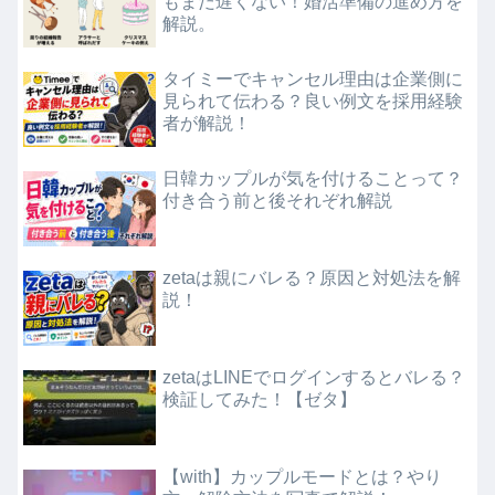
もまだ遅くない！婚活準備の進め方を
解説。
タイミーでキャンセル理由は企業側に
見られて伝わる？良い例文を採用経験
者が解説！
日韓カップルが気を付けることって？
付き合う前と後それぞれ解説
zetaは親にバレる？原因と対処法を解
説！
zetaはLINEでログインするとバレる？
検証してみた！【ゼタ】
【with】カップルモードとは？やり