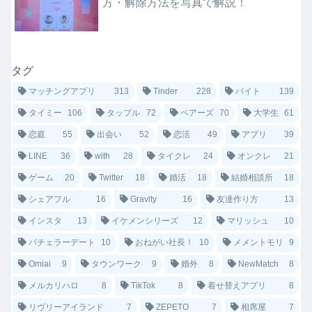
方・解除方法を写真で解説！
タグ
マッチングアプリ
313
Tinder
228
バイト
139
タイミー
106
タップル
72
ペアーズ
70
大学生
61
恋庭
55
出会い
52
恋活
49
アプリ
39
LINE
36
with
28
タイクレ
24
オンクレ
21
ゲーム
20
Twitter
18
婚活
18
結婚相談所
18
シェアフル
16
Gravity
16
友達作り方
13
インスタ
13
イケメンシリーズ
12
マリッシュ
10
バチェラーデート
10
おねがい社長！
10
メメントモリ
9
Omiai
9
タウンワーク
9
婚外
8
NewMatch
8
メルカリハロ
8
TikTok
8
着せ替えアプリ
8
リヴリーアイランド
7
ZEPETO
7
相席屋
7