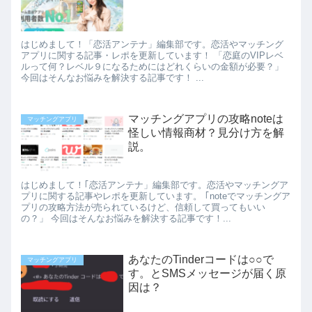
はじめまして！「恋活アンテナ」編集部です。恋活やマッチング
アプリに関する記事・レポを更新しています！ 「恋庭のVIPレベ
ルって何？レベル９になるためにはどれくらいの金額が必要？」
今回はそんなお悩みを解決する記事です！ ...
マッチングアプリの攻略noteは
マッチングアプリ
怪しい情報商材？見分け方を解
説。
はじめまして！｢恋活アンテナ」編集部です。恋活やマッチングア
プリに関する記事やレポを更新しています。 ｢noteでマッチングア
プリの攻略方法が売られているけど、信頼して買ってもいい
の？」 今回はそんなお悩みを解決する記事です！...
あなたのTinderコードは○○で
マッチングアプリ
す。とSMSメッセージが届く原
因は？