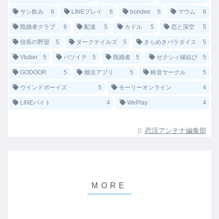
サシ飲み
6
LINEプレイ
6
bondee
6
マウム
6
既婚者クラブ
6
配達
5
カドル
5
恋と深空
5
信長の野望
5
ダークテイルズ
5
きらめきパラダイス
5
Vtuber
5
バツイチ
5
既婚者
5
ゼクシィ縁結び
5
GODOOR
5
婚活アプリ
5
軽音サークル
5
ウインドボーイズ
5
モーリーオンライン
4
LINEバイト
4
WePlay
4
恋活アンテナ編集部