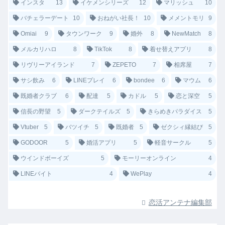
インスタ
13
イケメンシリーズ
12
マリッシュ
10
バチェラーデート
10
おねがい社長！
10
メメントモリ
9
Omiai
9
タウンワーク
9
婚外
8
NewMatch
8
メルカリハロ
8
TikTok
8
着せ替えアプリ
8
リヴリーアイランド
7
ZEPETO
7
相席屋
7
サシ飲み
6
LINEプレイ
6
bondee
6
マウム
6
既婚者クラブ
6
配達
5
カドル
5
恋と深空
5
信長の野望
5
ダークテイルズ
5
きらめきパラダイス
5
Vtuber
5
バツイチ
5
既婚者
5
ゼクシィ縁結び
5
GODOOR
5
婚活アプリ
5
軽音サークル
5
ウインドボーイズ
5
モーリーオンライン
4
LINEバイト
4
WePlay
4
恋活アンテナ編集部