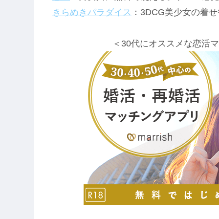
きらめきパラダイス
：3DCG美少女の着
＜30代にオススメな恋活