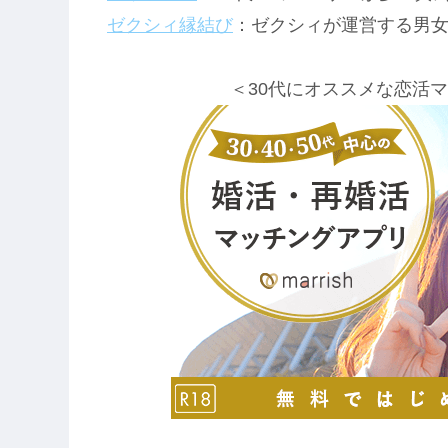
ゼクシィ縁結び
：ゼクシィが運営する男
＜30代にオススメな恋活