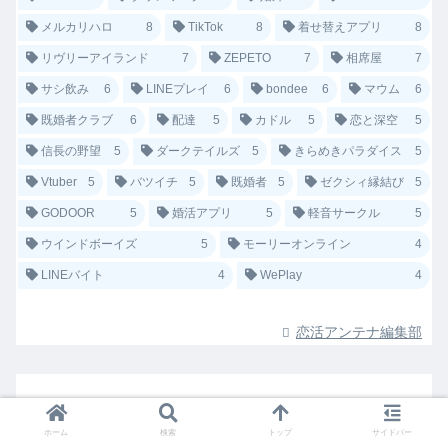
メルカリハロ
8
TikTok
8
着せ替えアプリ
8
リヴリーアイランド
7
ZEPETO
7
相席屋
7
サシ飲み
6
LINEプレイ
6
bondee
6
マウム
6
既婚者クラブ
6
配達
5
カドル
5
恋と深空
5
信長の野望
5
ダークテイルズ
5
きらめきパラダイス
5
Vtuber
5
バツイチ
5
既婚者
5
ゼクシィ縁結び
5
GODOOR
5
婚活アプリ
5
軽音サークル
5
ウインドボーイズ
5
モーリーオンライン
4
LINEバイト
4
WePlay
4
恋活アンテナ編集部
ホーム
検索
トップ
サイドバー