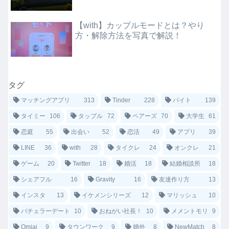
【with】カップルモードとは？やり
方・解除方法を写真で解説！
タグ
マッチングアプリ
313
Tinder
228
バイト
139
タイミー
106
タップル
72
ペアーズ
70
大学生
61
恋庭
55
出会い
52
恋活
49
アプリ
39
LINE
36
with
28
タイクレ
24
オンクレ
21
ゲーム
20
Twitter
18
婚活
18
結婚相談所
18
シェアフル
16
Gravity
16
友達作り方
13
インスタ
13
イケメンシリーズ
12
マリッシュ
10
バチェラーデート
10
おねがい社長！
10
メメントモリ
9
Omiai
9
タウンワーク
9
婚外
8
NewMatch
8