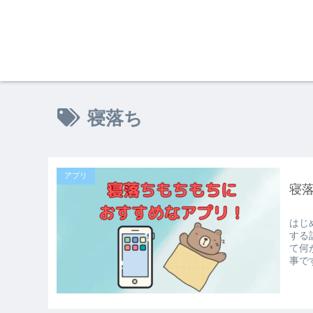
寝落ち
アプリ
寝
はじ
する
て何
事です