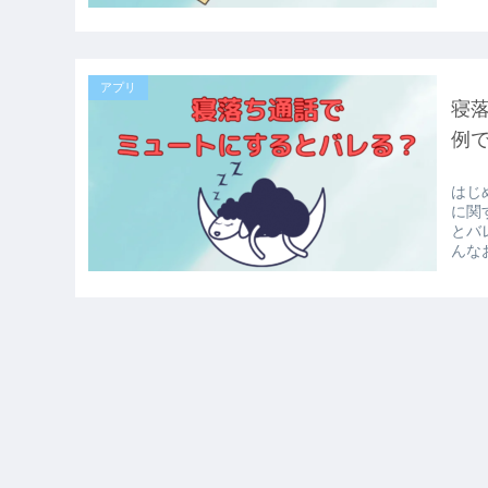
アプリ
寝落
例
はじ
に関
とバ
んな