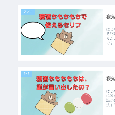
アプリ
寝
はじ
る記
りた
です！
SNS
寝
はじ
に関
誰が
決する