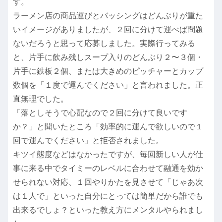
す。
ラーメン店の商品運びとバッシングはどんぶりが重た
いイメージがありましたが、２回に分けて運べば問題
ないだろうと思って応募しました。実際行ってみる
と、片手に飲み残しスープ入りのどんぶり２〜３個・
片手に鉄板２個、または大きめのピッチャーとカップ
数個を「１度で運んでください」と言われました。正
直無理でした。
「落としそうで心配なので２回に分けて良いです
か？」と聞いたところ「効率的に運んで欲しいので１
回で運んでください」と拒否されました。
キツイ態度などはなかったですが、毎回新しい人が仕
事に来る中でタイミーのレベルに合わせて融通を効か
せられない対応、１回やりかたを見させて「じゃあ次
は１人で」といった自分にとっては簡単だから誰でも
出来るでしょ？といった教え方にメンタルやられまし