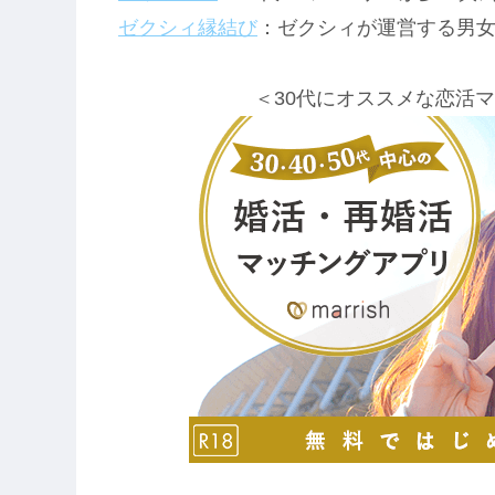
ゼクシィ縁結び
：ゼクシィが運営する男
＜30代にオススメな恋活