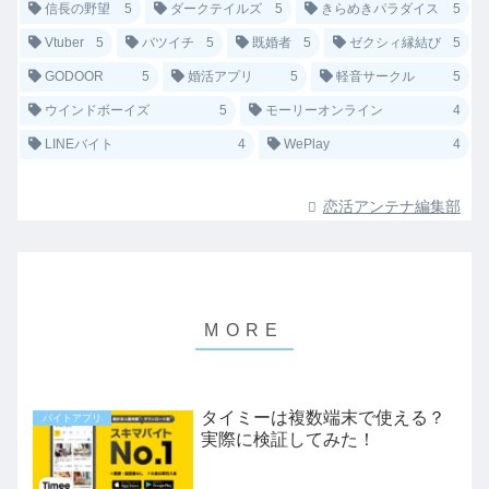
信長の野望
5
ダークテイルズ
5
きらめきパラダイス
5
Vtuber
5
バツイチ
5
既婚者
5
ゼクシィ縁結び
5
GODOOR
5
婚活アプリ
5
軽音サークル
5
ウインドボーイズ
5
モーリーオンライン
4
LINEバイト
4
WePlay
4
恋活アンテナ編集部
タイミーは複数端末で使える？
バイトアプリ
実際に検証してみた！