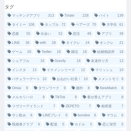
タグ
マッチングアプリ
313
Tinder
228
バイト
139
タイミー
106
タップル
72
ペアーズ
70
大学生
61
恋庭
55
出会い
52
恋活
49
アプリ
39
LINE
36
with
28
タイクレ
24
オンクレ
21
ゲーム
20
Twitter
18
婚活
18
結婚相談所
18
シェアフル
16
Gravity
16
友達作り方
13
インスタ
13
イケメンシリーズ
12
マリッシュ
10
バチェラーデート
10
おねがい社長！
10
メメントモリ
9
Omiai
9
タウンワーク
9
婚外
8
NewMatch
8
メルカリハロ
8
TikTok
8
着せ替えアプリ
8
リヴリーアイランド
7
ZEPETO
7
相席屋
7
サシ飲み
6
LINEプレイ
6
bondee
6
マウム
6
既婚者クラブ
6
配達
5
カドル
5
恋と深空
5