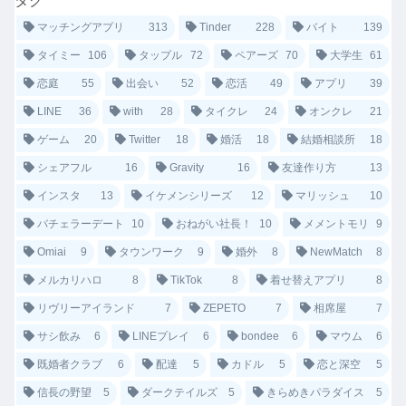
タグ
マッチングアプリ
313
Tinder
228
バイト
139
タイミー
106
タップル
72
ペアーズ
70
大学生
61
恋庭
55
出会い
52
恋活
49
アプリ
39
LINE
36
with
28
タイクレ
24
オンクレ
21
ゲーム
20
Twitter
18
婚活
18
結婚相談所
18
シェアフル
16
Gravity
16
友達作り方
13
インスタ
13
イケメンシリーズ
12
マリッシュ
10
バチェラーデート
10
おねがい社長！
10
メメントモリ
9
Omiai
9
タウンワーク
9
婚外
8
NewMatch
8
メルカリハロ
8
TikTok
8
着せ替えアプリ
8
リヴリーアイランド
7
ZEPETO
7
相席屋
7
サシ飲み
6
LINEプレイ
6
bondee
6
マウム
6
既婚者クラブ
6
配達
5
カドル
5
恋と深空
5
信長の野望
5
ダークテイルズ
5
きらめきパラダイス
5