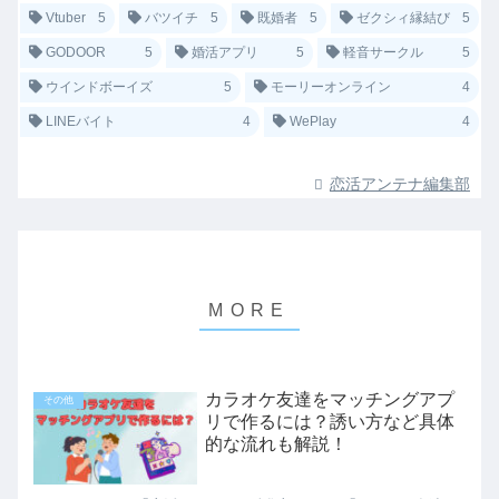
Vtuber
5
バツイチ
5
既婚者
5
ゼクシィ縁結び
5
GODOOR
5
婚活アプリ
5
軽音サークル
5
ウインドボーイズ
5
モーリーオンライン
4
LINEバイト
4
WePlay
4
恋活アンテナ編集部
カラオケ友達をマッチングアプ
その他
リで作るには？誘い方など具体
的な流れも解説！