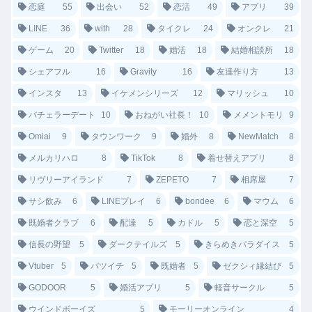
恋庭
55
出会い
52
恋活
49
アプリ
39
LINE
36
with
28
タイクレ
24
オンクレ
21
ゲーム
20
Twitter
18
婚活
18
結婚相談所
18
シェアフル
16
Gravity
16
友達作り方
13
インスタ
13
イケメンシリーズ
12
マリッシュ
10
バチェラーデート
10
おねがい社長！
10
メメントモリ
9
Omiai
9
タウンワーク
9
婚外
8
NewMatch
8
メルカリハロ
8
TikTok
8
着せ替えアプリ
8
リヴリーアイランド
7
ZEPETO
7
相席屋
7
サシ飲み
6
LINEプレイ
6
bondee
6
マウム
6
既婚者クラブ
6
配達
5
カドル
5
恋と深空
5
信長の野望
5
ダークテイルズ
5
きらめきパラダイス
5
Vtuber
5
バツイチ
5
既婚者
5
ゼクシィ縁結び
5
GODOOR
5
婚活アプリ
5
軽音サークル
5
ウインドボーイズ
5
モーリーオンライン
4