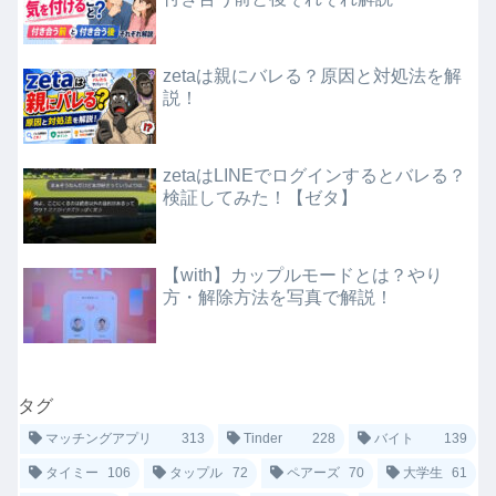
zetaは親にバレる？原因と対処法を解
説！
zetaはLINEでログインするとバレる？
検証してみた！【ゼタ】
【with】カップルモードとは？やり
方・解除方法を写真で解説！
タグ
マッチングアプリ
313
Tinder
228
バイト
139
タイミー
106
タップル
72
ペアーズ
70
大学生
61