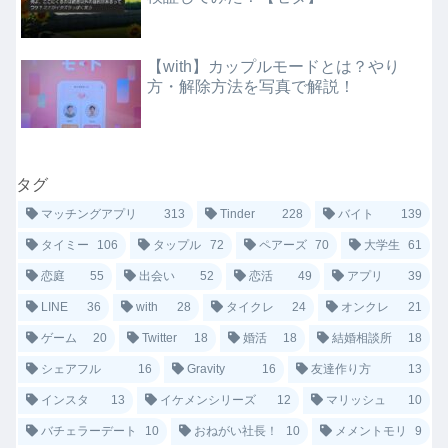
【with】カップルモードとは？やり
方・解除方法を写真で解説！
タグ
マッチングアプリ
313
Tinder
228
バイト
139
タイミー
106
タップル
72
ペアーズ
70
大学生
61
恋庭
55
出会い
52
恋活
49
アプリ
39
LINE
36
with
28
タイクレ
24
オンクレ
21
ゲーム
20
Twitter
18
婚活
18
結婚相談所
18
シェアフル
16
Gravity
16
友達作り方
13
インスタ
13
イケメンシリーズ
12
マリッシュ
10
バチェラーデート
10
おねがい社長！
10
メメントモリ
9