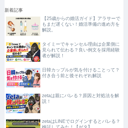
新着記事
【25歳からの婚活ガイド】アラサーで
もまだ遅くない！婚活準備の進め方を
解説。
タイミーでキャンセル理由は企業側に
見られて伝わる？良い例文を採用経験
者が解説！
日韓カップルが気を付けることって？
付き合う前と後それぞれ解説
zetaは親にバレる？原因と対処法を解
説！
zetaはLINEでログインするとバレる？
検証してみた！【ゼタ】