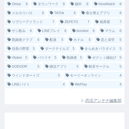
Omiai
9
タウンワーク
9
婚外
8
NewMatch
8
メルカリハロ
8
TikTok
8
着せ替えアプリ
8
リヴリーアイランド
7
ZEPETO
7
相席屋
7
サシ飲み
6
LINEプレイ
6
bondee
6
マウム
6
既婚者クラブ
6
配達
5
カドル
5
恋と深空
5
信長の野望
5
ダークテイルズ
5
きらめきパラダイス
5
Vtuber
5
バツイチ
5
既婚者
5
ゼクシィ縁結び
5
GODOOR
5
婚活アプリ
5
軽音サークル
5
ウインドボーイズ
5
モーリーオンライン
4
LINEバイト
4
WePlay
4
恋活アンテナ編集部