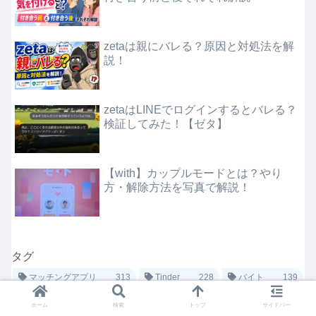
zetaは親にバレる？原因と対処法を解
説！
zetaはLINEでログインするとバレる？
検証してみた！【ゼタ】
【with】カップルモードとは？やり
方・解除方法を写真で解説！
タグ
マッチングアプリ
313
Tinder
228
バイト
139
タイミー
106
タップル
72
ペアーズ
70
大学生
61
ホーム
検索
トップ
サイドバー