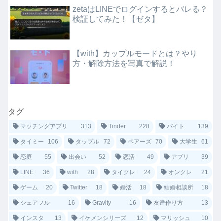
zetaはLINEでログインするとバレる？
検証してみた！【ゼタ】
【with】カップルモードとは？やり
方・解除方法を写真で解説！
タグ
マッチングアプリ
313
Tinder
228
バイト
139
タイミー
106
タップル
72
ペアーズ
70
大学生
61
恋庭
55
出会い
52
恋活
49
アプリ
39
LINE
36
with
28
タイクレ
24
オンクレ
21
ゲーム
20
Twitter
18
婚活
18
結婚相談所
18
シェアフル
16
Gravity
16
友達作り方
13
インスタ
13
イケメンシリーズ
12
マリッシュ
10