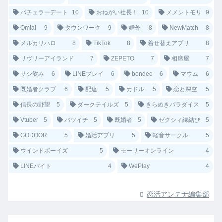
バチェラーデート
10
おねがい社長！
10
メメントモリ
9
Omiai
9
タウンワーク
9
婚外
8
NewMatch
8
メルカリハロ
8
TikTok
8
着せ替えアプリ
8
リヴリーアイランド
7
ZEPETO
7
相席屋
7
サシ飲み
6
LINEプレイ
6
bondee
6
マウム
6
既婚者クラブ
6
配達
5
カドル
5
恋と深空
5
信長の野望
5
ダークテイルズ
5
きらめきパラダイス
5
Vtuber
5
バツイチ
5
既婚者
5
ゼクシィ縁結び
5
GODOOR
5
婚活アプリ
5
軽音サークル
5
ウインドボーイズ
5
モーリーオンライン
4
LINEバイト
4
WePlay
4
恋活アンテナ編集部