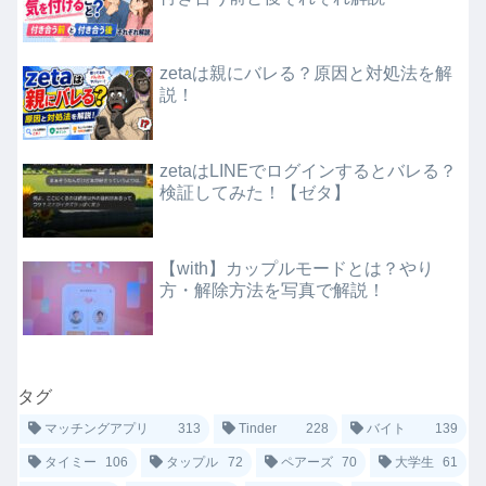
zetaは親にバレる？原因と対処法を解
説！
zetaはLINEでログインするとバレる？
検証してみた！【ゼタ】
【with】カップルモードとは？やり
方・解除方法を写真で解説！
タグ
マッチングアプリ
313
Tinder
228
バイト
139
タイミー
106
タップル
72
ペアーズ
70
大学生
61