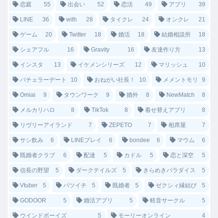
恋庭
55
出会い
52
恋活
49
アプリ
39
LINE
36
with
28
タイクレ
24
オンクレ
21
ゲーム
20
Twitter
18
婚活
18
結婚相談所
18
シェアフル
16
Gravity
16
友達作り方
13
インスタ
13
イケメンシリーズ
12
マリッシュ
10
バチェラーデート
10
おねがい社長！
10
メメントモリ
9
Omiai
9
タウンワーク
9
婚外
8
NewMatch
8
メルカリハロ
8
TikTok
8
着せ替えアプリ
8
リヴリーアイランド
7
ZEPETO
7
相席屋
7
サシ飲み
6
LINEプレイ
6
bondee
6
マウム
6
既婚者クラブ
6
配達
5
カドル
5
恋と深空
5
信長の野望
5
ダークテイルズ
5
きらめきパラダイス
5
Vtuber
5
バツイチ
5
既婚者
5
ゼクシィ縁結び
5
GODOOR
5
婚活アプリ
5
軽音サークル
5
ウインドボーイズ
5
モーリーオンライン
4