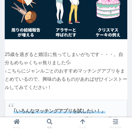
25歳を過ぎると婚活に焦ってしまいがちです・・・。自
分もめちゃくちゃ焦りました💦
↓こちらにジャンルごとのおすすめマッチングアプリをま
とめているので、興味のあるものがあればぜひインストー
ルしてみてください！
｢いろんなマッチングアプリを試したい！」
おすすめのマッチングアプリ！（男女ともに登録
無料・18禁）
ホーム
検索
トップ
サイドバー