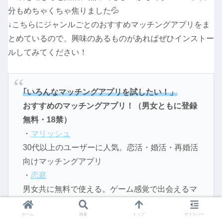
分もめちゃくちゃ焦りました💦
↓こちらにジャンルごとのおすすめマッチングアプリをま
とめているので、興味のあるものがあればぜひインストー
ルしてみてください！
｢いろんなマッチングアプリを試したい！」
おすすめのマッチングアプリ！（男女ともに登録
無料・18禁）
・
マリッシュ
30代以上のユーザーに人気。恋活・婚活・再婚活
向けマッチングアプリ
・
恋庭
男女共に無料で使える。ゲーム感覚で出会えるマ
ッチングアプリ
ホーム
検索
トップ
サイドバー
・
タップル