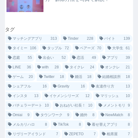
タグ
マッチングアプリ
313
Tinder
228
バイト
139
タイミー
106
タップル
72
ペアーズ
70
大学生
61
恋庭
55
出会い
52
恋活
49
アプリ
39
LINE
36
with
28
タイクレ
24
オンクレ
21
ゲーム
20
Twitter
18
婚活
18
結婚相談所
18
シェアフル
16
Gravity
16
友達作り方
13
インスタ
13
イケメンシリーズ
12
マリッシュ
10
バチェラーデート
10
おねがい社長！
10
メメントモリ
9
Omiai
9
タウンワーク
9
婚外
8
NewMatch
8
メルカリハロ
8
TikTok
8
着せ替えアプリ
8
リヴリーアイランド
7
ZEPETO
7
相席屋
7