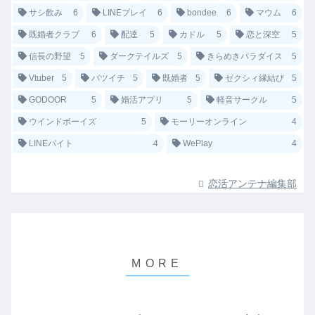
サシ飲み
6
LINEプレイ
6
bondee
6
マウム
6
既婚者クラブ
6
配達
5
カドル
5
恋と深空
5
信長の野望
5
ダークテイルズ
5
きらめきパラダイス
5
Vtuber
5
バツイチ
5
既婚者
5
ゼクシィ縁結び
5
GODOOR
5
婚活アプリ
5
軽音サークル
5
ウインドボーイズ
5
モーリーオンライン
4
LINEバイト
4
WePlay
4
恋活アンテナ編集部