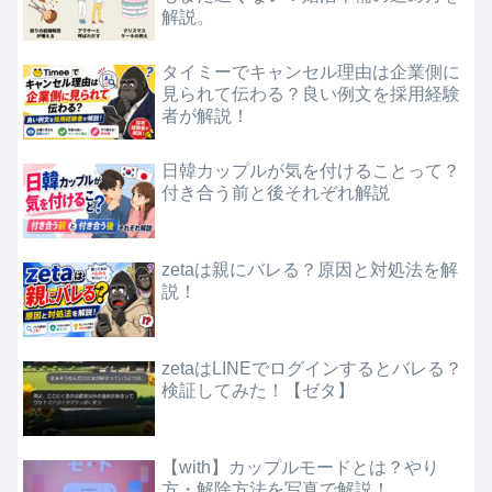
解説。
タイミーでキャンセル理由は企業側に
見られて伝わる？良い例文を採用経験
者が解説！
日韓カップルが気を付けることって？
付き合う前と後それぞれ解説
zetaは親にバレる？原因と対処法を解
説！
zetaはLINEでログインするとバレる？
検証してみた！【ゼタ】
【with】カップルモードとは？やり
方・解除方法を写真で解説！