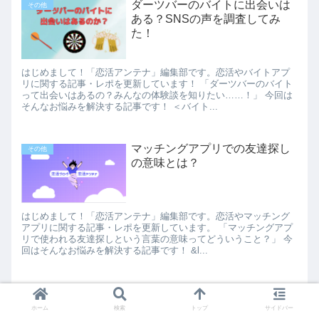
ダーツバーのバイトに出会いは
その他
ある？SNSの声を調査してみ
た！
はじめまして！「恋活アンテナ」編集部です。恋活やバイトアプ
リに関する記事・レポを更新しています！ 「ダーツバーのバイト
って出会いはあるの？みんなの体験談を知りたい……！」 今回は
そんなお悩みを解決する記事です！ ＜バイト...
マッチングアプリでの友達探し
その他
の意味とは？
はじめまして！「恋活アンテナ」編集部です。恋活やマッチング
アプリに関する記事・レポを更新しています。 「マッチングアプ
リで使われる友達探しという言葉の意味ってどういうこと？」 今
回はそんなお悩みを解決する記事です！ &l...
アラクレで課金はいくらから？
その他
初心者向けに解説！
ホーム
検索
トップ
サイドバー