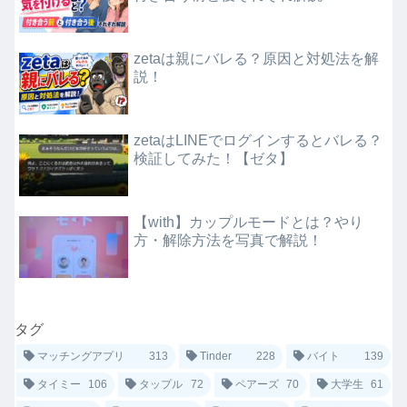
zetaは親にバレる？原因と対処法を解
説！
zetaはLINEでログインするとバレる？
検証してみた！【ゼタ】
【with】カップルモードとは？やり
方・解除方法を写真で解説！
タグ
マッチングアプリ
313
Tinder
228
バイト
139
タイミー
106
タップル
72
ペアーズ
70
大学生
61