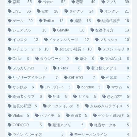
恋庭
55
出会い
52
恋活
49
アプリ
39
LINE
36
with
28
タイクレ
24
オンクレ
21
ゲーム
20
Twitter
18
婚活
18
結婚相談所
18
シェアフル
16
Gravity
16
友達作り方
13
インスタ
13
イケメンシリーズ
12
マリッシュ
10
バチェラーデート
10
おねがい社長！
10
メメントモリ
9
Omiai
9
タウンワーク
9
婚外
8
NewMatch
8
メルカリハロ
8
TikTok
8
着せ替えアプリ
8
リヴリーアイランド
7
ZEPETO
7
相席屋
7
サシ飲み
6
LINEプレイ
6
bondee
6
マウム
6
既婚者クラブ
6
配達
5
カドル
5
恋と深空
5
信長の野望
5
ダークテイルズ
5
きらめきパラダイス
5
Vtuber
5
バツイチ
5
既婚者
5
ゼクシィ縁結び
5
GODOOR
5
婚活アプリ
5
軽音サークル
5
ウインドボーイズ
5
モーリーオンライン
4