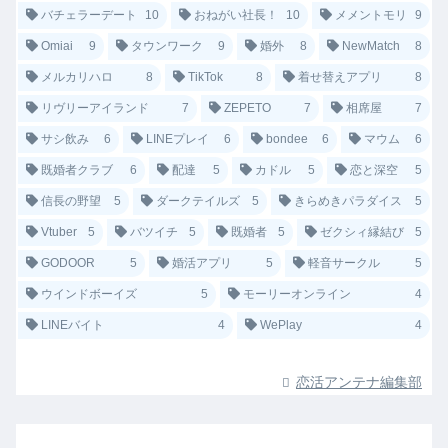
バチェラーデート
10
おねがい社長！
10
メメントモリ
9
Omiai
9
タウンワーク
9
婚外
8
NewMatch
8
メルカリハロ
8
TikTok
8
着せ替えアプリ
8
リヴリーアイランド
7
ZEPETO
7
相席屋
7
サシ飲み
6
LINEプレイ
6
bondee
6
マウム
6
既婚者クラブ
6
配達
5
カドル
5
恋と深空
5
信長の野望
5
ダークテイルズ
5
きらめきパラダイス
5
Vtuber
5
バツイチ
5
既婚者
5
ゼクシィ縁結び
5
GODOOR
5
婚活アプリ
5
軽音サークル
5
ウインドボーイズ
5
モーリーオンライン
4
LINEバイト
4
WePlay
4
恋活アンテナ編集部