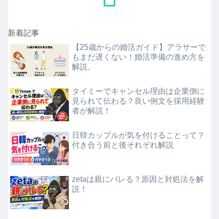
新着記事
【25歳からの婚活ガイド】アラサーで
もまだ遅くない！婚活準備の進め方を
解説。
タイミーでキャンセル理由は企業側に
見られて伝わる？良い例文を採用経験
者が解説！
日韓カップルが気を付けることって？
付き合う前と後それぞれ解説
zetaは親にバレる？原因と対処法を解
説！