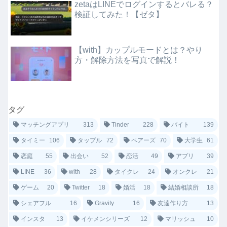
zetaはLINEでログインするとバレる？
検証してみた！【ゼタ】
【with】カップルモードとは？やり
方・解除方法を写真で解説！
タグ
マッチングアプリ
313
Tinder
228
バイト
139
タイミー
106
タップル
72
ペアーズ
70
大学生
61
恋庭
55
出会い
52
恋活
49
アプリ
39
LINE
36
with
28
タイクレ
24
オンクレ
21
ゲーム
20
Twitter
18
婚活
18
結婚相談所
18
シェアフル
16
Gravity
16
友達作り方
13
インスタ
13
イケメンシリーズ
12
マリッシュ
10