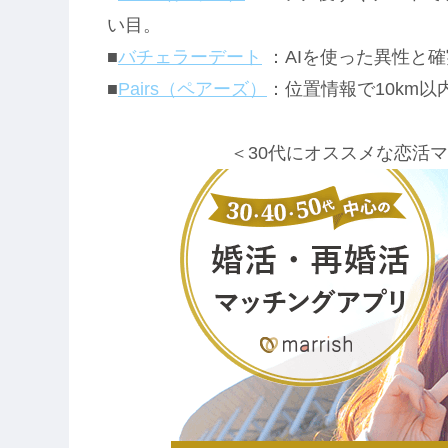
い目。
■
バチェラーデート
：AIを使った異性と
■
Pairs（ペアーズ）
：位置情報で10km
＜30代にオススメな恋活