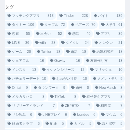
タグ
マッチングアプリ
313
Tinder
228
バイト
139
タイミー
106
タップル
72
ペアーズ
70
大学生
61
恋庭
55
出会い
52
恋活
49
アプリ
39
LINE
36
with
28
タイクレ
24
オンクレ
21
ゲーム
20
Twitter
18
婚活
18
結婚相談所
18
シェアフル
16
Gravity
16
友達作り方
13
インスタ
13
イケメンシリーズ
12
マリッシュ
10
バチェラーデート
10
おねがい社長！
10
メメントモリ
9
Omiai
9
タウンワーク
9
婚外
8
NewMatch
8
メルカリハロ
8
TikTok
8
着せ替えアプリ
8
リヴリーアイランド
7
ZEPETO
7
相席屋
7
サシ飲み
6
LINEプレイ
6
bondee
6
マウム
6
既婚者クラブ
6
配達
5
カドル
5
恋と深空
5