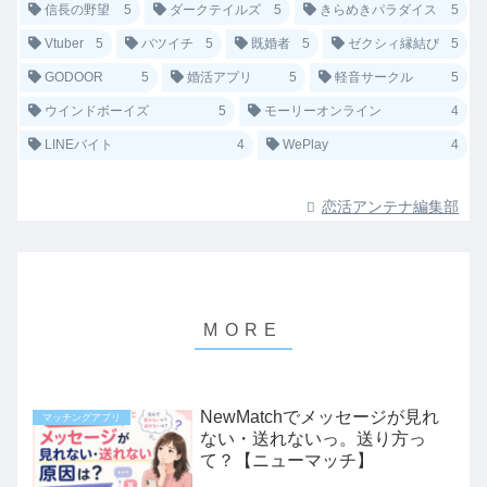
信長の野望
5
ダークテイルズ
5
きらめきパラダイス
5
Vtuber
5
バツイチ
5
既婚者
5
ゼクシィ縁結び
5
GODOOR
5
婚活アプリ
5
軽音サークル
5
ウインドボーイズ
5
モーリーオンライン
4
LINEバイト
4
WePlay
4
恋活アンテナ編集部
NewMatchでメッセージが見れ
マッチングアプリ
ない・送れないっ。送り方っ
て？【ニューマッチ】