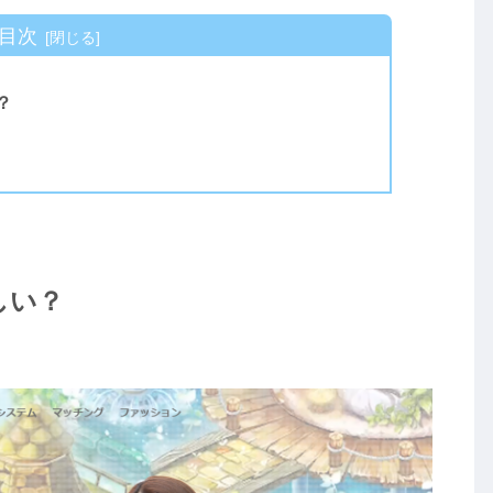
目次
？
しい？