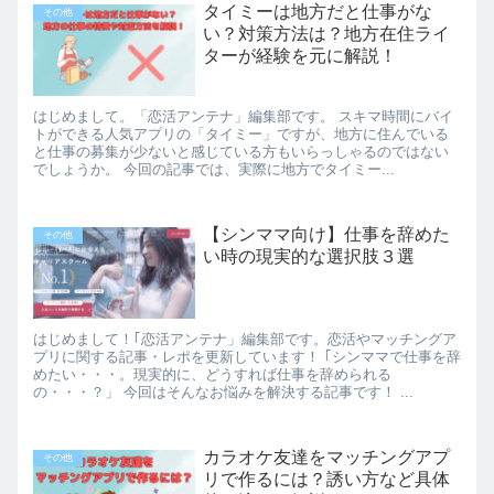
タイミーは地方だと仕事がな
その他
い？対策方法は？地方在住ライ
ターが経験を元に解説！
はじめまして。「恋活アンテナ」編集部です。 スキマ時間にバイ
トができる人気アプリの「タイミー」ですが、地方に住んでいる
と仕事の募集が少ないと感じている方もいらっしゃるのではない
でしょうか。 今回の記事では、実際に地方でタイミー...
【シンママ向け】仕事を辞めた
その他
い時の現実的な選択肢３選
はじめまして！｢恋活アンテナ」編集部です。恋活やマッチングア
プリに関する記事・レポを更新しています！ ｢シンママで仕事を辞
めたい・・・。現実的に、どうすれば仕事を辞められる
の・・・？」 今回はそんなお悩みを解決する記事です！ ...
カラオケ友達をマッチングアプ
その他
リで作るには？誘い方など具体