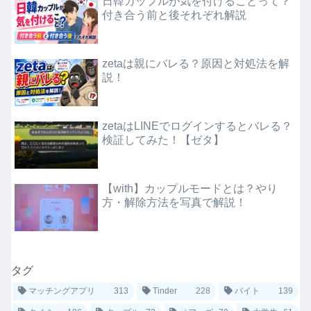
日韓カップルが気を付けることって？
付き合う前と後それぞれ解説
zetaは親にバレる？原因と対処法を解
説！
zetaはLINEでログインするとバレる？
検証してみた！【ゼタ】
【with】カップルモードとは？やり
方・解除方法を写真で解説！
タグ
マッチングアプリ
313
Tinder
228
バイト
139