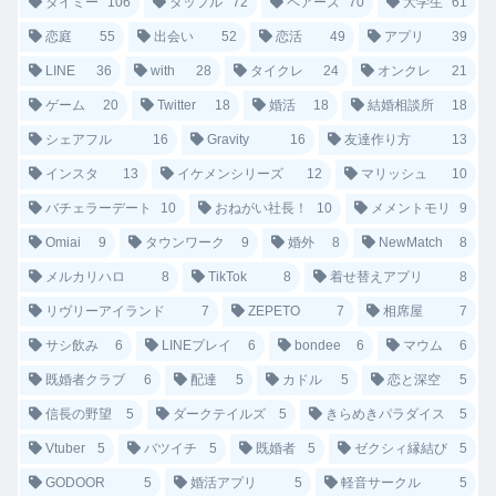
タイミー
106
タップル
72
ペアーズ
70
大学生
61
恋庭
55
出会い
52
恋活
49
アプリ
39
LINE
36
with
28
タイクレ
24
オンクレ
21
ゲーム
20
Twitter
18
婚活
18
結婚相談所
18
シェアフル
16
Gravity
16
友達作り方
13
インスタ
13
イケメンシリーズ
12
マリッシュ
10
バチェラーデート
10
おねがい社長！
10
メメントモリ
9
Omiai
9
タウンワーク
9
婚外
8
NewMatch
8
メルカリハロ
8
TikTok
8
着せ替えアプリ
8
リヴリーアイランド
7
ZEPETO
7
相席屋
7
サシ飲み
6
LINEプレイ
6
bondee
6
マウム
6
既婚者クラブ
6
配達
5
カドル
5
恋と深空
5
信長の野望
5
ダークテイルズ
5
きらめきパラダイス
5
Vtuber
5
バツイチ
5
既婚者
5
ゼクシィ縁結び
5
GODOOR
5
婚活アプリ
5
軽音サークル
5