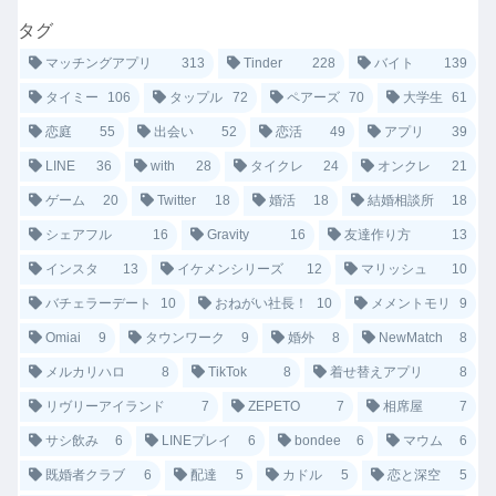
タグ
マッチングアプリ
313
Tinder
228
バイト
139
タイミー
106
タップル
72
ペアーズ
70
大学生
61
恋庭
55
出会い
52
恋活
49
アプリ
39
LINE
36
with
28
タイクレ
24
オンクレ
21
ゲーム
20
Twitter
18
婚活
18
結婚相談所
18
シェアフル
16
Gravity
16
友達作り方
13
インスタ
13
イケメンシリーズ
12
マリッシュ
10
バチェラーデート
10
おねがい社長！
10
メメントモリ
9
Omiai
9
タウンワーク
9
婚外
8
NewMatch
8
メルカリハロ
8
TikTok
8
着せ替えアプリ
8
リヴリーアイランド
7
ZEPETO
7
相席屋
7
サシ飲み
6
LINEプレイ
6
bondee
6
マウム
6
既婚者クラブ
6
配達
5
カドル
5
恋と深空
5