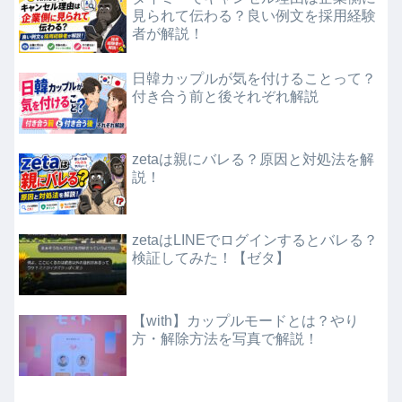
見られて伝わる？良い例文を採用経験
者が解説！
日韓カップルが気を付けることって？
付き合う前と後それぞれ解説
zetaは親にバレる？原因と対処法を解
説！
zetaはLINEでログインするとバレる？
検証してみた！【ゼタ】
【with】カップルモードとは？やり
方・解除方法を写真で解説！