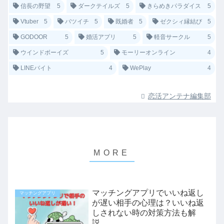
信長の野望
5
ダークテイルズ
5
きらめきパラダイス
5
Vtuber
5
バツイチ
5
既婚者
5
ゼクシィ縁結び
5
GODOOR
5
婚活アプリ
5
軽音サークル
5
ウインドボーイズ
5
モーリーオンライン
4
LINEバイト
4
WePlay
4
恋活アンテナ編集部
マッチングアプリでいいね返し
マッチングアプリ
が遅い相手の心理は？いいね返
しされない時の対策方法も解
説。