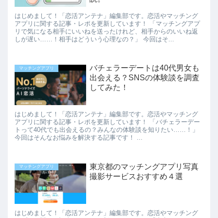
はじめまして！「恋活アンテナ」編集部です。恋活やマッチング
アプリに関する記事・レポを更新しています！ 「マッチングアプ
リで気になる相手にいいねを送ったけれど、相手からのいいね返
しが遅い……！相手はどういう心理なの？」 今回はそ...
バチェラーデートは40代男女も
マッチングアプリ
出会える？SNSの体験談を調査
してみた！
はじめまして！「恋活アンテナ」編集部です。恋活やマッチング
アプリに関する記事・レポを更新しています！ 「バチェラーデー
トって40代でも出会えるの？みんなの体験談を知りたい……！」
今回はそんなお悩みを解決する記事です！ ...
東京都のマッチングアプリ写真
マッチングアプリ
撮影サービスおすすめ４選
はじめまして！「恋活アンテナ」編集部です。恋活やマッチング