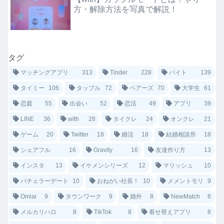
方・解除方法を写真で解説！
タグ
マッチングアプリ
313
Tinder
228
バイト
139
タイミー
106
タップル
72
ペアーズ
70
大学生
61
恋庭
55
出会い
52
恋活
49
アプリ
39
LINE
36
with
28
タイクレ
24
オンクレ
21
ゲーム
20
Twitter
18
婚活
18
結婚相談所
18
シェアフル
16
Gravity
16
友達作り方
13
インスタ
13
イケメンシリーズ
12
マリッシュ
10
バチェラーデート
10
おねがい社長！
10
メメントモリ
9
Omiai
9
タウンワーク
9
婚外
8
NewMatch
8
メルカリハロ
8
TikTok
8
着せ替えアプリ
8