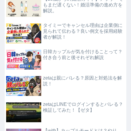
もまだ遅くない！婚活準備の進め方を
解説。
タイミーでキャンセル理由は企業側に
見られて伝わる？良い例文を採用経験
者が解説！
日韓カップルが気を付けることって？
付き合う前と後それぞれ解説
zetaは親にバレる？原因と対処法を解
説！
zetaはLINEでログインするとバレる？
検証してみた！【ゼタ】
【with】カップルモードとは？やり