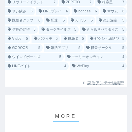
リヴリーアイランド
7
ZEPETO
7
相席屋
7
サシ飲み
6
LINEプレイ
6
bondee
6
マウム
6
既婚者クラブ
6
配達
5
カドル
5
恋と深空
5
信長の野望
5
ダークテイルズ
5
きらめきパラダイス
5
Vtuber
5
バツイチ
5
既婚者
5
ゼクシィ縁結び
5
GODOOR
5
婚活アプリ
5
軽音サークル
5
ウインドボーイズ
5
モーリーオンライン
4
LINEバイト
4
WePlay
4
恋活アンテナ編集部