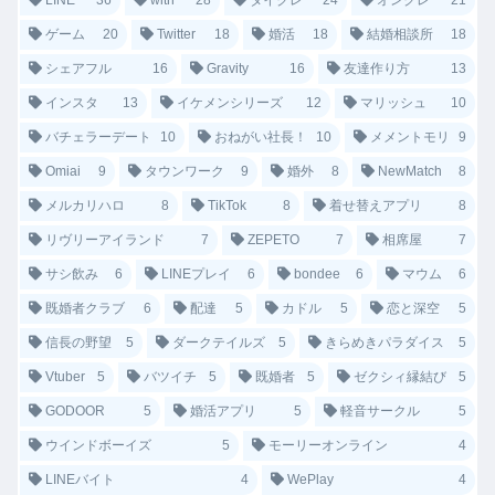
ゲーム
20
Twitter
18
婚活
18
結婚相談所
18
シェアフル
16
Gravity
16
友達作り方
13
インスタ
13
イケメンシリーズ
12
マリッシュ
10
バチェラーデート
10
おねがい社長！
10
メメントモリ
9
Omiai
9
タウンワーク
9
婚外
8
NewMatch
8
メルカリハロ
8
TikTok
8
着せ替えアプリ
8
リヴリーアイランド
7
ZEPETO
7
相席屋
7
サシ飲み
6
LINEプレイ
6
bondee
6
マウム
6
既婚者クラブ
6
配達
5
カドル
5
恋と深空
5
信長の野望
5
ダークテイルズ
5
きらめきパラダイス
5
Vtuber
5
バツイチ
5
既婚者
5
ゼクシィ縁結び
5
GODOOR
5
婚活アプリ
5
軽音サークル
5
ウインドボーイズ
5
モーリーオンライン
4
LINEバイト
4
WePlay
4