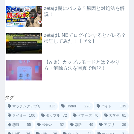
zetaは親にバレる？原因と対処法を解
説！
zetaはLINEでログインするとバレる？
検証してみた！【ゼタ】
【with】カップルモードとは？やり
方・解除方法を写真で解説！
タグ
マッチングアプリ
313
Tinder
228
バイト
139
タイミー
106
タップル
72
ペアーズ
70
大学生
61
恋庭
55
出会い
52
恋活
49
アプリ
39
LINE
36
with
28
タイクレ
24
オンクレ
21